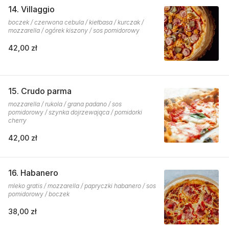
14. Villaggio
boczek / czerwona cebula / kiełbasa / kurczak /
mozzarella / ogórek kiszony / sos pomidorowy
42,00 zł
15. Crudo parma
mozzarella / rukola / grana padano / sos
pomidorowy / szynka dojrzewająca / pomidorki
cherry
42,00 zł
16. Habanero
mleko gratis / mozzarella / papryczki habanero / sos
pomidorowy / boczek
38,00 zł