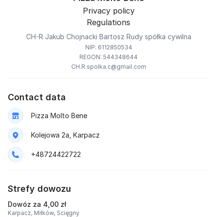
Privacy policy
Regulations
CH-R Jakub Chojnacki Bartosz Rudy spółka cywilna
NIP: 6112850534
REGON: 544348644
CH.R.spolka.c@gmail.com
Contact data
Pizza Molto Bene
Kolejowa 2a, Karpacz
+48724422722
Strefy dowozu
Dowóz za 4,00 zł
Karpacz,
Miłków,
Scięgny