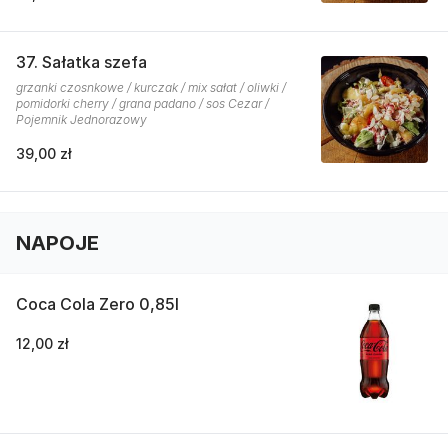
37. Sałatka szefa
grzanki czosnkowe / kurczak / mix sałat / oliwki /
pomidorki cherry / grana padano / sos Cezar /
Pojemnik Jednorazowy
39,00 zł
NAPOJE
Coca Cola Zero 0,85l
12,00 zł