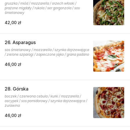
gruszka / miód / mozzarella / orzech włoski /
prażone migdały / rukola / ser gorgonzola / sos
śmietanowy
42,00 zł
26. Asparagus
sos śmietanowy / mozzarella / szynka dojrzewająca
/ zielone szparagi / zapieczone jajko / grana padano
46,00 zł
28. Górska
boczek / czerwona cebula / kurki / mozzarella /
oscypek / sos pomidorowy / szynka dojrzewająca /
żurawina
46,00 zł