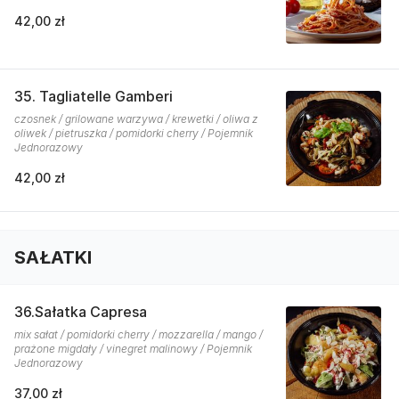
42,00 zł
35. Tagliatelle Gamberi
czosnek / grilowane warzywa / krewetki / oliwa z
oliwek / pietruszka / pomidorki cherry / Pojemnik
Jednorazowy
42,00 zł
SAŁATKI
36.Sałatka Capresa
mix sałat / pomidorki cherry / mozzarella / mango /
prażone migdały / vinegret malinowy / Pojemnik
Jednorazowy
37,00 zł