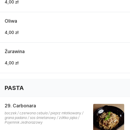
4,00 zł
Oliwa
4,00 zł
Żurawina
4,00 zł
PASTA
29. Carbonara
boczek / czerwona cebula / pieprz młotkowany /
grana padano / sos śmietanowy / żółtko jajka /
Pojemnik Jednorazowy