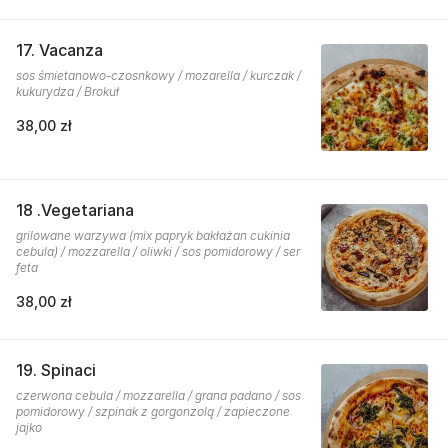
17. Vacanza
sos śmietanowo-czosnkowy / mozarella / kurczak /
kukurydza / Brokuł
38,00 zł
18 .Vegetariana
grilowane warzywa (mix papryk bakłażan cukinia
cebula) / mozzarella / oliwki / sos pomidorowy / ser
feta
38,00 zł
19. Spinaci
czerwona cebula / mozzarella / grana padano / sos
pomidorowy / szpinak z gorgonzolą / zapieczone
jajko