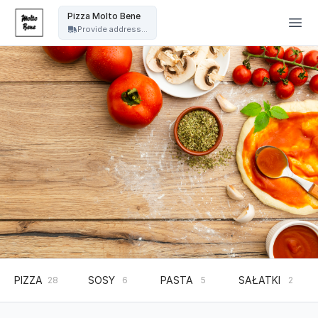
Pizza Molto Bene - Pizza Molto Bene
Pizza Molto Bene
Provide address...
PIZZA
SOSY
PASTA
SAŁATKI
28
6
5
2