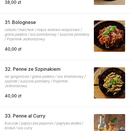
38,00 zł
31. Bolognese
cebula / marchew / mięso wołowo-wieprzowe /
grana padano / sos pomidorowy / suszone pomidory
/ Pojemnik Jednorazowy
40,00 zł
32. Penne ze Szpinakiem
ser gorgonzola / grana padano / sos śmietanowy /
szpinak / suszone pomidory / Pojemnik
Jednorazowy
40,00 zł
33. Penne al Curry
Kurczak / papryczka peperoni / papryka słodka /
brokuł / sos curry