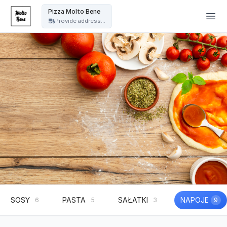
Pizza Molto Bene - Pizza Molto Bene
Pizza Molto Bene
Provide address...
SOSY
PASTA
SAŁATKI
NAPOJE
6
5
3
9