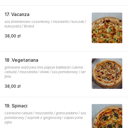
17. Vacanza
sos śmietanowo-czosnkowy / mozarella / kurczak /
kukurydza / Brokuł
38,00 zł
18 .Vegetariana
grilowane warzywa (mix papryk bakłażan cukinia
cebula) / mozzarella / oliwki / sos pomidorowy / ser
feta
38,00 zł
19. Spinaci
czerwona cebula / mozzarella / grana padano / sos
pomidorowy / szpinak z gorgonzolą / zapieczone
jajko