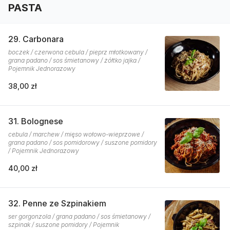
PASTA
29. Carbonara
boczek / czerwona cebula / pieprz młotkowany /
grana padano / sos śmietanowy / żółtko jajka /
Pojemnik Jednorazowy
38,00 zł
31. Bolognese
cebula / marchew / mięso wołowo-wieprzowe /
grana padano / sos pomidorowy / suszone pomidory
/ Pojemnik Jednorazowy
40,00 zł
32. Penne ze Szpinakiem
ser gorgonzola / grana padano / sos śmietanowy /
szpinak / suszone pomidory / Pojemnik