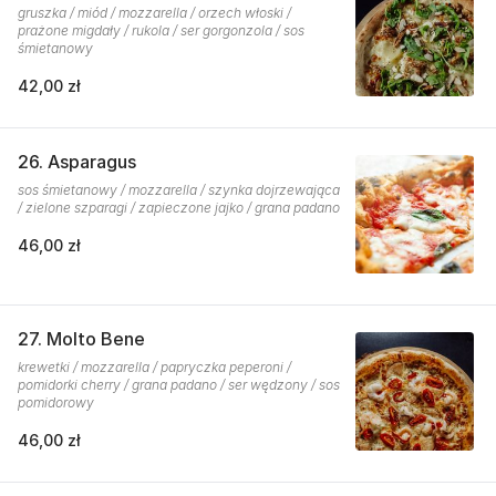
gruszka / miód / mozzarella / orzech włoski /
prażone migdały / rukola / ser gorgonzola / sos
śmietanowy
42,00 zł
26. Asparagus
sos śmietanowy / mozzarella / szynka dojrzewająca
/ zielone szparagi / zapieczone jajko / grana padano
46,00 zł
27. Molto Bene
krewetki / mozzarella / papryczka peperoni /
pomidorki cherry / grana padano / ser wędzony / sos
pomidorowy
46,00 zł