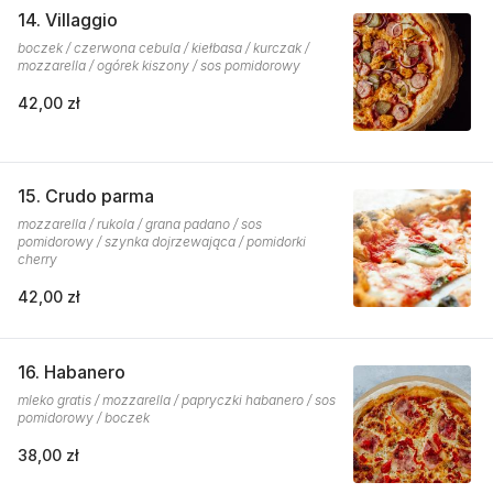
14. Villaggio
boczek / czerwona cebula / kiełbasa / kurczak /
mozzarella / ogórek kiszony / sos pomidorowy
42,00 zł
15. Crudo parma
mozzarella / rukola / grana padano / sos
pomidorowy / szynka dojrzewająca / pomidorki
cherry
42,00 zł
16. Habanero
mleko gratis / mozzarella / papryczki habanero / sos
pomidorowy / boczek
38,00 zł