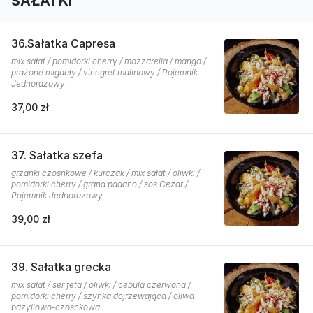
SAŁATKI
36.Sałatka Capresa
mix sałat / pomidorki cherry / mozzarella / mango /
prażone migdały / vinegret malinowy / Pojemnik
Jednorazowy
37,00 zł
37. Sałatka szefa
grzanki czosnkowe / kurczak / mix sałat / oliwki /
pomidorki cherry / grana padano / sos Cezar /
Pojemnik Jednorazowy
39,00 zł
39. Sałatka grecka
mix sałat / ser feta / oliwki / cebula czerwona /
pomidorki cherry / szynka dojrzewająca / oliwa
bazyliowo-czosnkowa