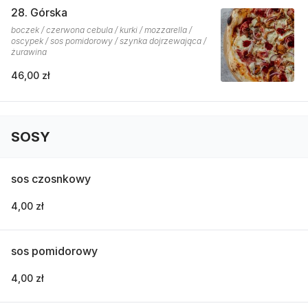
28. Górska
boczek / czerwona cebula / kurki / mozzarella /
oscypek / sos pomidorowy / szynka dojrzewająca /
żurawina
46,00 zł
SOSY
sos czosnkowy
4,00 zł
sos pomidorowy
4,00 zł