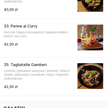
Jednorazowy
40,00 zł
33. Penne al Curry
Kurczak / papryczka peperoni / papryka słodka /
brokuł / sos curry
42,00 zł
35. Tagliatelle Gamberi
czosnek / grilowane warzywa / krewetki / oliwa z
oliwek / pietruszka / pomidorki cherry / Pojemnik
Jednorazowy
42,00 zł