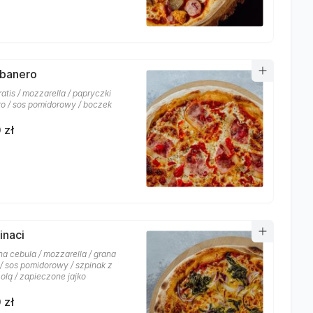
abanero
atis / mozzarella / papryczki
o / sos pomidorowy / boczek
 zł
inaci
a cebula / mozzarella / grana
/ sos pomidorowy / szpinak z
olą / zapieczone jajko
 zł