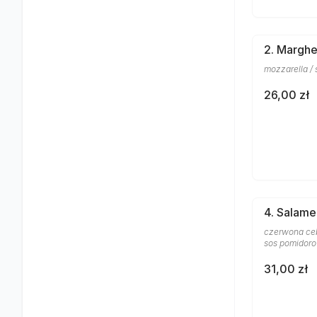
2. Marghe
mozzarella /
26,00 zł
4. Salame
czerwona cebu
sos pomidor
31,00 zł