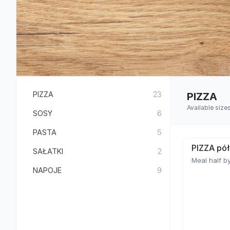
PIZZA
23
PIZZA
Available siz
SOSY
6
PASTA
5
PIZZA pół
SAŁATKI
2
Meal half by
NAPOJE
9