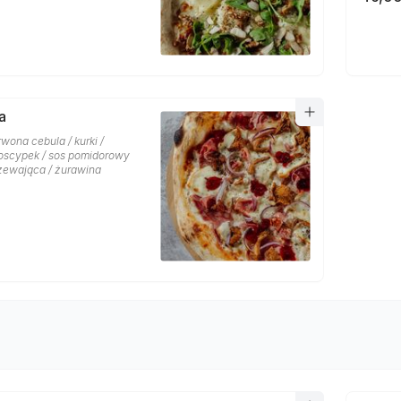
a
wona cebula / kurki /
 oscypek / sos pomidorowy
rzewająca / żurawina