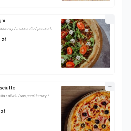
ghi
idorowy / mozzarella / pieczarki
 zł
osciutto
la / oliwki / sos pomidorowy /
 zł