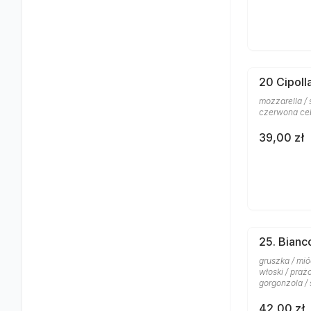
20 Cipoll
mozzarella / 
czerwona ce
39,00 zł
25. Bianc
gruszka / mió
włoski / praż
gorgonzola /
42,00 zł