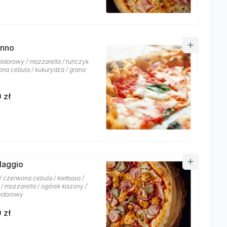
onno
idorowy / mozzarella / tuńczyk
ona cebula / kukurydza / grana
 zł
llaggio
/ czerwona cebula / kiełbasa /
/ mozzarella / ogórek kiszony /
midorowy
 zł