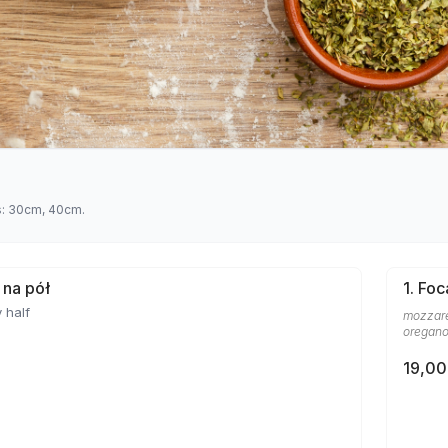
es: 30cm, 40cm.
 na pół
1. Foc
 half
mozzare
oregan
19,00