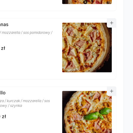
anas
/ mozzarella / sos pomidorowy /
 zł
llo
a / kurczak / mozzarella / sos
owy / szynka
 zł