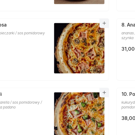
osa
8. An
pieczarki / sos pomidorowy
ananas 
szynka
31,00
i
10. Po
arella / sos pomidorowy /
kukurydz
na padano
pomidor
38,00