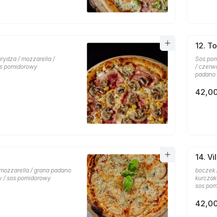
12. T
rydza / mozzarella /
Sos pom
sos pomidorowy
/ czerw
padano
42,00
14. Vi
 mozzarella / grana padano
boczek 
y / sos pomidorowy
kurczak 
sos po
42,00