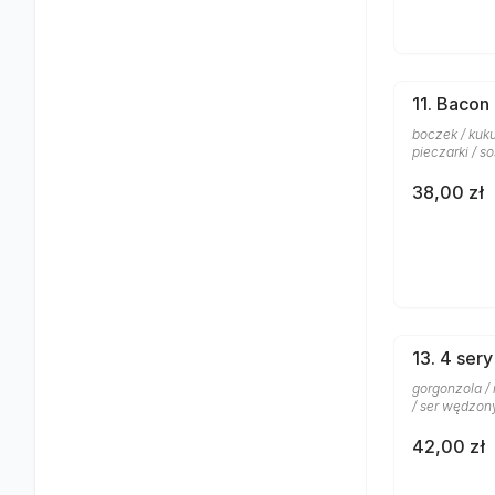
11. Bacon
boczek / kuku
pieczarki / 
38,00 zł
13. 4 sery
gorgonzola /
/ ser wędzon
42,00 zł