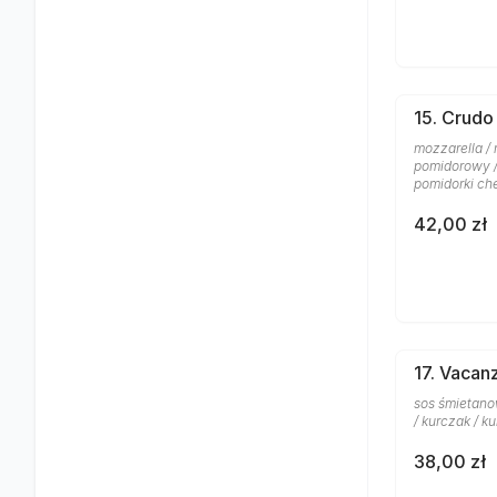
15. Crudo
mozzarella / 
pomidorowy /
pomidorki ch
42,00 zł
17. Vacan
sos śmietano
/ kurczak / k
38,00 zł