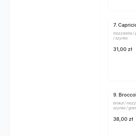
7. Caprici
mozzarella / 
/ szynka
31,00 zł
9. Broccol
brokuł / mozz
szynka / gra
38,00 zł