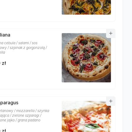
aliana
a cebula / salami / sos
owy / szpinak z gorgonzolą /
lla
 zł
sparagus
etanowy / mozzarella / szynka
jąca / zielone szparagi /
one jajko / grana padano
 zł