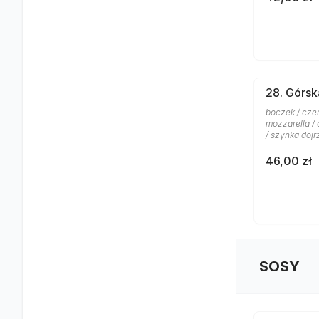
28. Górsk
boczek / czer
mozzarella /
/ szynka doj
46,00 zł
SOSY