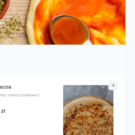
accia
lla / oliwa czosnkowa /
o
 zł