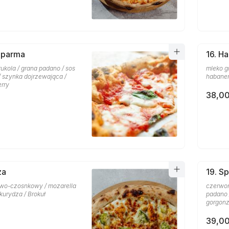
 parma
16. H
rukola / grana padano / sos
mleko gr
 szynka dojrzewająca /
habaner
erry
38,00
za
19. Sp
wo-czosnkowy / mozarella
czerwon
ukurydza / Brokuł
padano 
gorgonz
39,00