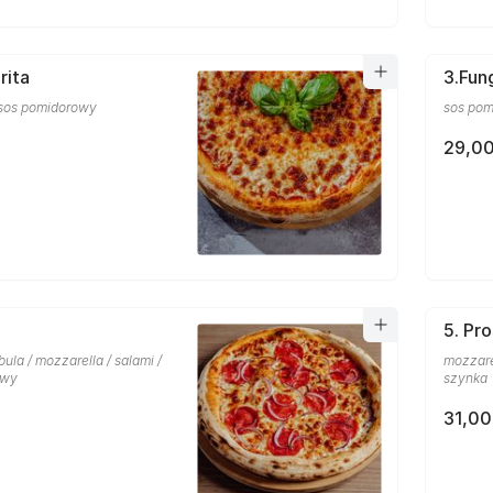
rita
3.Fun
 sos pomidorowy
sos pom
29,00
5. Pr
la / mozzarella / salami /
mozzarel
owy
szynka
31,00