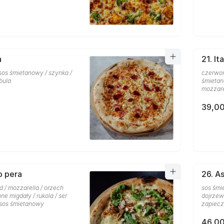
a
21. It
sos śmietanowy / szynka /
czerwon
bula
śmietan
mozzare
39,00
o pera
26. A
d / mozzarella / orzech
sos śmi
one migdały / rukola / ser
dojrzewa
 sos śmietanowy
zapiecz
46,00