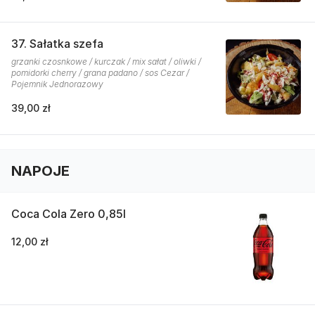
37. Sałatka szefa
grzanki czosnkowe / kurczak / mix sałat / oliwki /
pomidorki cherry / grana padano / sos Cezar /
Pojemnik Jednorazowy
39,00 zł
NAPOJE
Coca Cola Zero 0,85l
12,00 zł