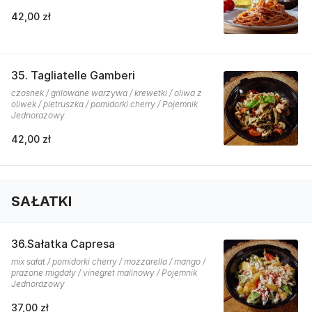
42,00 zł
35. Tagliatelle Gamberi
czosnek / grilowane warzywa / krewetki / oliwa z
oliwek / pietruszka / pomidorki cherry / Pojemnik
Jednorazowy
42,00 zł
SAŁATKI
36.Sałatka Capresa
mix sałat / pomidorki cherry / mozzarella / mango /
prażone migdały / vinegret malinowy / Pojemnik
Jednorazowy
37,00 zł