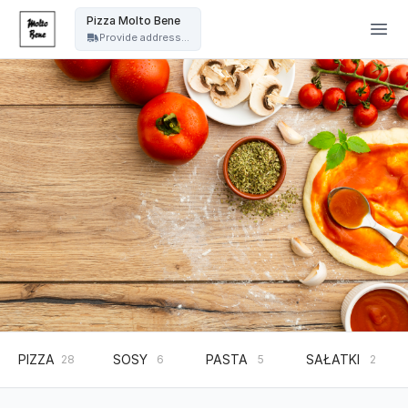
Pizza Molto Bene - Pizza Molto Bene
Pizza Molto Bene
Provide address...
PIZZA
SOSY
PASTA
SAŁATKI
28
6
5
2