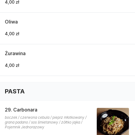
4,00 zł
Oliwa
4,00 zł
Żurawina
4,00 zł
PASTA
29. Carbonara
boczek / czerwona cebula / pieprz młotkowany /
grana padano / sos śmietanowy / żółtko jajka /
Pojemnik Jednorazowy