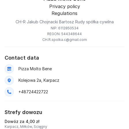
Privacy policy
Regulations
CH-R Jakub Chojnacki Bartosz Rudy spółka cywilna
NIP: 6112850534
REGON: 544348644
CH.R.spolka.c@gmail.com
Contact data
Pizza Molto Bene
Kolejowa 2a, Karpacz
+48724422722
Strefy dowozu
Dowóz za 4,00 zł
Karpacz,
Miłków,
Scięgny