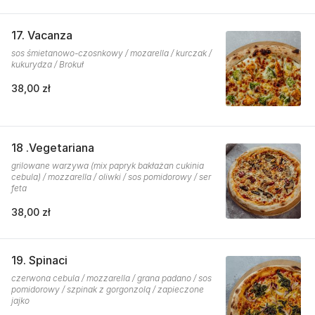
17. Vacanza
sos śmietanowo-czosnkowy / mozarella / kurczak /
kukurydza / Brokuł
38,00 zł
18 .Vegetariana
grilowane warzywa (mix papryk bakłażan cukinia
cebula) / mozzarella / oliwki / sos pomidorowy / ser
feta
38,00 zł
19. Spinaci
czerwona cebula / mozzarella / grana padano / sos
pomidorowy / szpinak z gorgonzolą / zapieczone
jajko