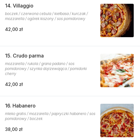
14. Villaggio
boczek / czerwona cebula / kiełbasa / kurczak /
mozzarella / ogórek kiszony / sos pomidorowy
42,00 zł
15. Crudo parma
mozzarella / rukola / grana padano / sos
pomidorowy / szynka dojrzewająca / pomidorki
cherry
42,00 zł
16. Habanero
mleko gratis / mozzarella / papryczki habanero / sos
pomidorowy / boczek
38,00 zł