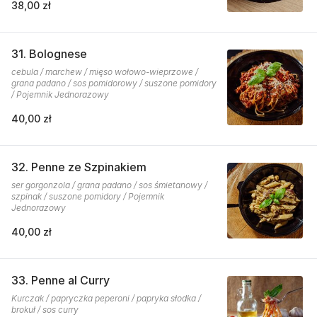
38,00 zł
31. Bolognese
cebula / marchew / mięso wołowo-wieprzowe /
grana padano / sos pomidorowy / suszone pomidory
/ Pojemnik Jednorazowy
40,00 zł
32. Penne ze Szpinakiem
ser gorgonzola / grana padano / sos śmietanowy /
szpinak / suszone pomidory / Pojemnik
Jednorazowy
40,00 zł
33. Penne al Curry
Kurczak / papryczka peperoni / papryka słodka /
brokuł / sos curry