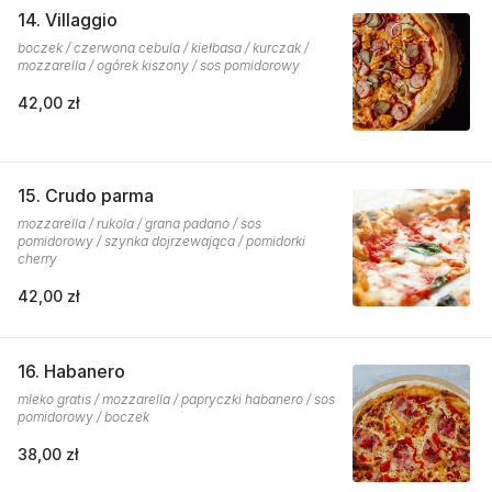
14. Villaggio
boczek / czerwona cebula / kiełbasa / kurczak /
mozzarella / ogórek kiszony / sos pomidorowy
42,00 zł
15. Crudo parma
mozzarella / rukola / grana padano / sos
pomidorowy / szynka dojrzewająca / pomidorki
cherry
42,00 zł
16. Habanero
mleko gratis / mozzarella / papryczki habanero / sos
pomidorowy / boczek
38,00 zł