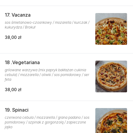
17. Vacanza
sos śmietanowo-czosnkowy / mozarella / kurczak /
kukurydza / Brokuł
38,00 zł
18 .Vegetariana
grilowane warzywa (mix papryk bakłażan cukinia
cebula) / mozzarella / oliwki / sos pomidorowy / ser
feta
38,00 zł
19. Spinaci
czerwona cebula / mozzarella / grana padano / sos
pomidorowy / szpinak z gorgonzolą / zapieczone
jajko