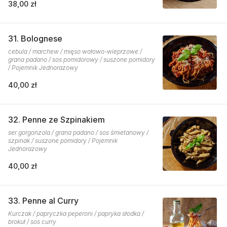
38,00 zł
31. Bolognese
cebula / marchew / mięso wołowo-wieprzowe /
grana padano / sos pomidorowy / suszone pomidory
/ Pojemnik Jednorazowy
40,00 zł
32. Penne ze Szpinakiem
ser gorgonzola / grana padano / sos śmietanowy /
szpinak / suszone pomidory / Pojemnik
Jednorazowy
40,00 zł
33. Penne al Curry
Kurczak / papryczka peperoni / papryka słodka /
brokuł / sos curry