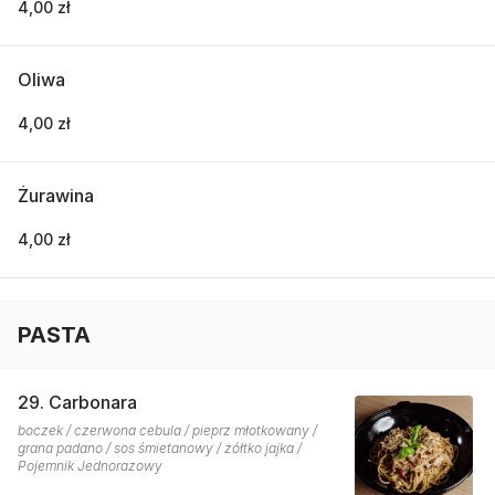
4,00 zł
Oliwa
4,00 zł
Żurawina
4,00 zł
PASTA
29. Carbonara
boczek / czerwona cebula / pieprz młotkowany /
grana padano / sos śmietanowy / żółtko jajka /
Pojemnik Jednorazowy