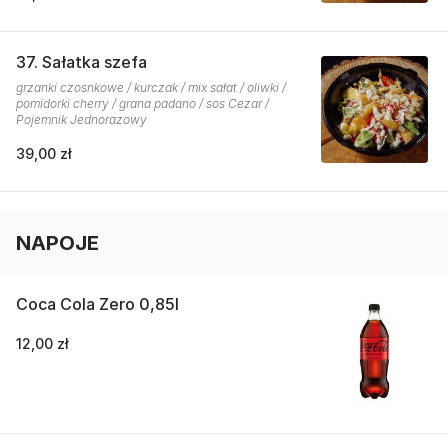
37. Sałatka szefa
grzanki czosnkowe / kurczak / mix sałat / oliwki /
pomidorki cherry / grana padano / sos Cezar /
Pojemnik Jednorazowy
39,00 zł
NAPOJE
Coca Cola Zero 0,85l
12,00 zł