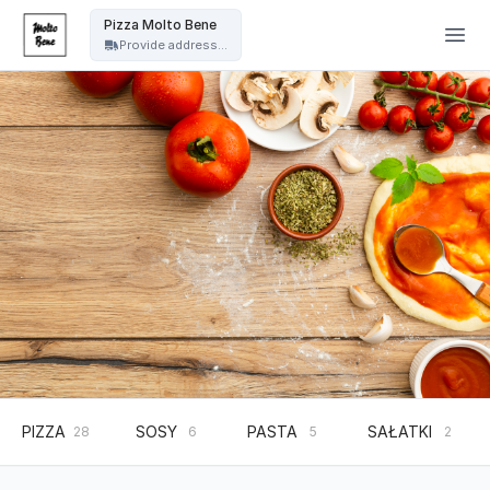
Pizza Molto Bene - Pizza Molto Bene
Pizza Molto Bene
Provide address...
PIZZA
SOSY
PASTA
SAŁATKI
28
6
5
2