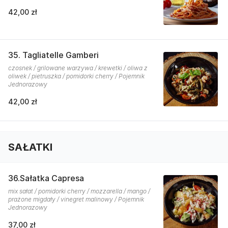
42,00 zł
35. Tagliatelle Gamberi
czosnek / grilowane warzywa / krewetki / oliwa z
oliwek / pietruszka / pomidorki cherry / Pojemnik
Jednorazowy
42,00 zł
SAŁATKI
36.Sałatka Capresa
mix sałat / pomidorki cherry / mozzarella / mango /
prażone migdały / vinegret malinowy / Pojemnik
Jednorazowy
37,00 zł