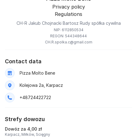
Privacy policy
Regulations
CH-R Jakub Chojnacki Bartosz Rudy spółka cywilna
NIP: 6112850534
REGON: 544348644
CH.R.spolka.c@gmail.com
Contact data
Pizza Molto Bene
Kolejowa 2a, Karpacz
+48724422722
Strefy dowozu
Dowóz za 4,00 zł
Karpacz,
Miłków,
Scięgny