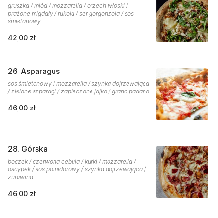
gruszka / miód / mozzarella / orzech włoski /
prażone migdały / rukola / ser gorgonzola / sos
śmietanowy
42,00 zł
26. Asparagus
sos śmietanowy / mozzarella / szynka dojrzewająca
/ zielone szparagi / zapieczone jajko / grana padano
46,00 zł
28. Górska
boczek / czerwona cebula / kurki / mozzarella /
oscypek / sos pomidorowy / szynka dojrzewająca /
żurawina
46,00 zł