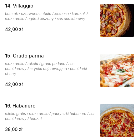
14. Villaggio
boczek / czerwona cebula / kiełbasa / kurczak /
mozzarella / ogórek kiszony / sos pomidorowy
42,00 zł
15. Crudo parma
mozzarella / rukola / grana padano / sos
pomidorowy / szynka dojrzewająca / pomidorki
cherry
42,00 zł
16. Habanero
mleko gratis / mozzarella / papryczki habanero / sos
pomidorowy / boczek
38,00 zł