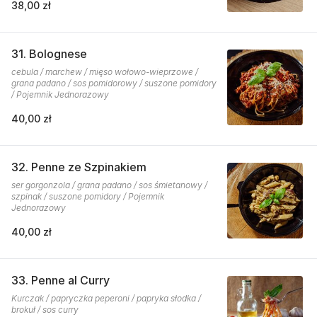
38,00 zł
31. Bolognese
cebula / marchew / mięso wołowo-wieprzowe /
grana padano / sos pomidorowy / suszone pomidory
/ Pojemnik Jednorazowy
40,00 zł
32. Penne ze Szpinakiem
ser gorgonzola / grana padano / sos śmietanowy /
szpinak / suszone pomidory / Pojemnik
Jednorazowy
40,00 zł
33. Penne al Curry
Kurczak / papryczka peperoni / papryka słodka /
brokuł / sos curry