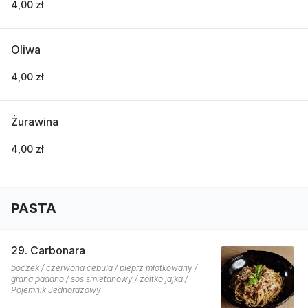
4,00 zł
Oliwa
4,00 zł
Żurawina
4,00 zł
PASTA
29. Carbonara
boczek / czerwona cebula / pieprz młotkowany /
grana padano / sos śmietanowy / żółtko jajka /
Pojemnik Jednorazowy