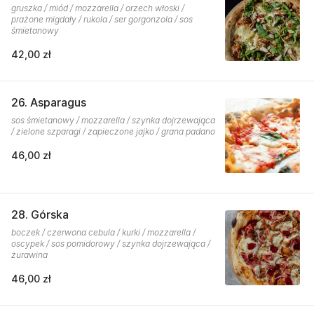
gruszka / miód / mozzarella / orzech włoski /
prażone migdały / rukola / ser gorgonzola / sos
śmietanowy
42,00 zł
26. Asparagus
sos śmietanowy / mozzarella / szynka dojrzewająca
/ zielone szparagi / zapieczone jajko / grana padano
46,00 zł
28. Górska
boczek / czerwona cebula / kurki / mozzarella /
oscypek / sos pomidorowy / szynka dojrzewająca /
żurawina
46,00 zł