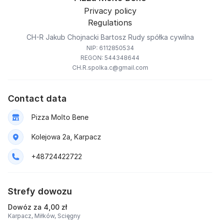
Privacy policy
Regulations
CH-R Jakub Chojnacki Bartosz Rudy spółka cywilna
NIP: 6112850534
REGON: 544348644
CH.R.spolka.c@gmail.com
Contact data
Pizza Molto Bene
Kolejowa 2a, Karpacz
+48724422722
Strefy dowozu
Dowóz za 4,00 zł
Karpacz,
Miłków,
Scięgny