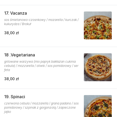
17. Vacanza
sos śmietanowo-czosnkowy / mozarella / kurczak /
kukurydza / Brokuł
38,00 zł
18 .Vegetariana
grilowane warzywa (mix papryk bakłażan cukinia
cebula) / mozzarella / oliwki / sos pomidorowy / ser
feta
38,00 zł
19. Spinaci
czerwona cebula / mozzarella / grana padano / sos
pomidorowy / szpinak z gorgonzolą / zapieczone
jajko