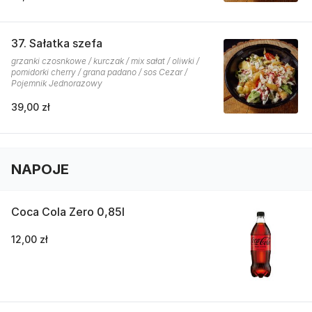
37. Sałatka szefa
grzanki czosnkowe / kurczak / mix sałat / oliwki /
pomidorki cherry / grana padano / sos Cezar /
Pojemnik Jednorazowy
39,00 zł
NAPOJE
Coca Cola Zero 0,85l
12,00 zł