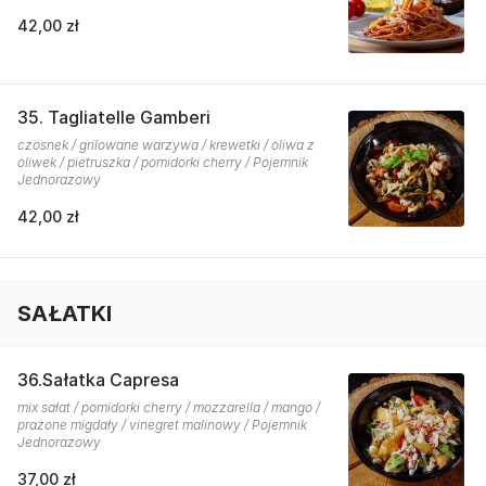
42,00 zł
35. Tagliatelle Gamberi
czosnek / grilowane warzywa / krewetki / oliwa z
oliwek / pietruszka / pomidorki cherry / Pojemnik
Jednorazowy
42,00 zł
SAŁATKI
36.Sałatka Capresa
mix sałat / pomidorki cherry / mozzarella / mango /
prażone migdały / vinegret malinowy / Pojemnik
Jednorazowy
37,00 zł