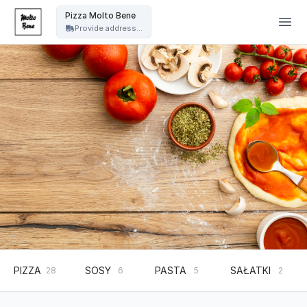
Pizza Molto Bene - Pizza Molto Bene
Pizza Molto Bene
Provide address...
PIZZA
SOSY
PASTA
SAŁATKI
28
6
5
2