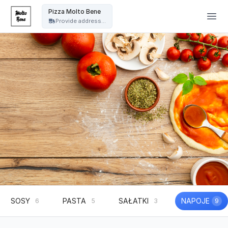
Pizza Molto Bene - Pizza Molto Bene
Pizza Molto Bene
Provide address...
SOSY
PASTA
SAŁATKI
NAPOJE
6
5
3
9