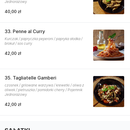
Jednorazowy
40,00 zł
33. Penne al Curry
Kurczak / papryczka peperoni / papryka słodka /
brokuł / sos curry
42,00 zł
35. Tagliatelle Gamberi
czosnek / grilowane warzywa / krewetki / oliwa z
oliwek / pietruszka / pomidorki cherry / Pojemnik
Jednorazowy
42,00 zł