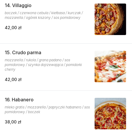
14. Villaggio
boczek / czerwona cebula / kiełbasa / kurczak /
mozzarella / ogórek kiszony / sos pomidorowy
42,00 zł
15. Crudo parma
mozzarella / rukola / grana padano / sos
pomidorowy / szynka dojrzewająca / pomidorki
cherry
42,00 zł
16. Habanero
mleko gratis / mozzarella / papryczki habanero / sos
pomidorowy / boczek
38,00 zł