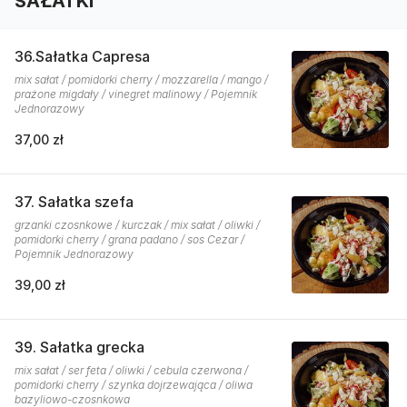
SAŁATKI
36.Sałatka Capresa
mix sałat / pomidorki cherry / mozzarella / mango /
prażone migdały / vinegret malinowy / Pojemnik
Jednorazowy
37,00 zł
37. Sałatka szefa
grzanki czosnkowe / kurczak / mix sałat / oliwki /
pomidorki cherry / grana padano / sos Cezar /
Pojemnik Jednorazowy
39,00 zł
39. Sałatka grecka
mix sałat / ser feta / oliwki / cebula czerwona /
pomidorki cherry / szynka dojrzewająca / oliwa
bazyliowo-czosnkowa