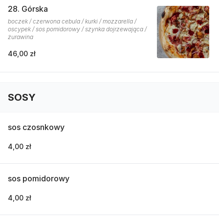
28. Górska
boczek / czerwona cebula / kurki / mozzarella /
oscypek / sos pomidorowy / szynka dojrzewająca /
żurawina
46,00 zł
SOSY
sos czosnkowy
4,00 zł
sos pomidorowy
4,00 zł