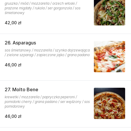
gruszka / miód / mozzarella / orzech włoski /
prażone migdały / rukola / ser gorgonzola / sos
śmietanowy
42,00 zł
26. Asparagus
sos śmietanowy / mozzarella / szynka dojrzewająca
/ zielone szparagi / zapieczone jajko / grana padano
46,00 zł
27. Molto Bene
krewetki / mozzarella / papryczka peperoni /
pomidorki cherry / grana padano / ser wędzony / sos
pomidorowy
46,00 zł