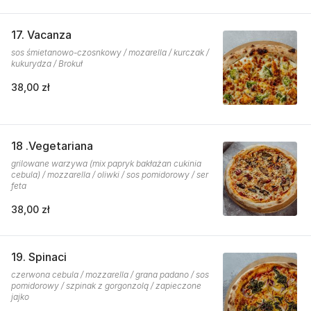
17. Vacanza
sos śmietanowo-czosnkowy / mozarella / kurczak /
kukurydza / Brokuł
38,00 zł
18 .Vegetariana
grilowane warzywa (mix papryk bakłażan cukinia
cebula) / mozzarella / oliwki / sos pomidorowy / ser
feta
38,00 zł
19. Spinaci
czerwona cebula / mozzarella / grana padano / sos
pomidorowy / szpinak z gorgonzolą / zapieczone
jajko