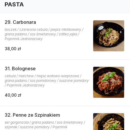
PASTA
29. Carbonara
boczek / czerwona cebula / pieprz młotkowany /
grana padano / sos śmietanowy / żółtko jajka /
Pojemnik Jednorazowy
38,00 zł
31. Bolognese
cebula / marchew / mięso wołowo-wieprzowe /
grana padano / sos pomidorowy / suszone pomidory
/ Pojemnik Jednorazowy
40,00 zł
32. Penne ze Szpinakiem
ser gorgonzola / grana padano / sos śmietanowy /
szpinak / suszone pomidory / Pojemnik