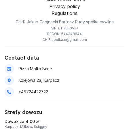
Privacy policy
Regulations
CH-R Jakub Chojnacki Bartosz Rudy spółka cywilna
NIP: 6112850534
REGON: 544348644
CH.R.spolka.c@gmail.com
Contact data
Pizza Molto Bene
Kolejowa 2a, Karpacz
+48724422722
Strefy dowozu
Dowóz za 4,00 zł
Karpacz,
Miłków,
Scięgny