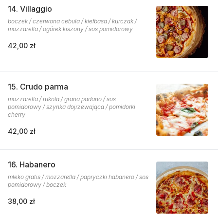
14. Villaggio
boczek / czerwona cebula / kiełbasa / kurczak /
mozzarella / ogórek kiszony / sos pomidorowy
42,00 zł
15. Crudo parma
mozzarella / rukola / grana padano / sos
pomidorowy / szynka dojrzewająca / pomidorki
cherry
42,00 zł
16. Habanero
mleko gratis / mozzarella / papryczki habanero / sos
pomidorowy / boczek
38,00 zł