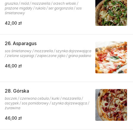
gruszka / miód / mozzarella / orzech włoski /
prażone migdały / rukola / ser gorgonzola / sos
śmietanowy
42,00 zł
26. Asparagus
sos śmietanowy / mozzarella / szynka dojrzewająca
/ zielone szparagi / zapieczone jajko / grana padano
46,00 zł
28. Górska
boczek / czerwona cebula / kurki / mozzarella /
oscypek / sos pomidorowy / szynka dojrzewająca /
żurawina
46,00 zł