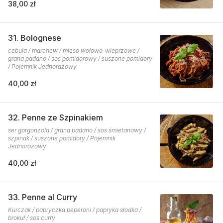
38,00 zł
31. Bolognese
cebula / marchew / mięso wołowo-wieprzowe /
grana padano / sos pomidorowy / suszone pomidory
/ Pojemnik Jednorazowy
40,00 zł
32. Penne ze Szpinakiem
ser gorgonzola / grana padano / sos śmietanowy /
szpinak / suszone pomidory / Pojemnik
Jednorazowy
40,00 zł
33. Penne al Curry
Kurczak / papryczka peperoni / papryka słodka /
brokuł / sos curry