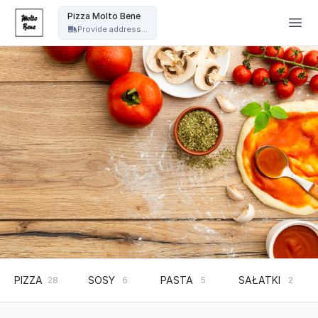
Pizza Molto Bene - Pizza Molto Bene
Pizza Molto Bene
Provide address...
PIZZA
SOSY
PASTA
SAŁATKI
28
6
5
2