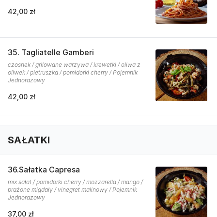
42,00 zł
35. Tagliatelle Gamberi
czosnek / grilowane warzywa / krewetki / oliwa z
oliwek / pietruszka / pomidorki cherry / Pojemnik
Jednorazowy
42,00 zł
SAŁATKI
36.Sałatka Capresa
mix sałat / pomidorki cherry / mozzarella / mango /
prażone migdały / vinegret malinowy / Pojemnik
Jednorazowy
37,00 zł