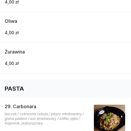
4,00 zł
Oliwa
4,00 zł
Żurawina
4,00 zł
PASTA
29. Carbonara
boczek / czerwona cebula / pieprz młotkowany /
grana padano / sos śmietanowy / żółtko jajka /
Pojemnik Jednorazowy