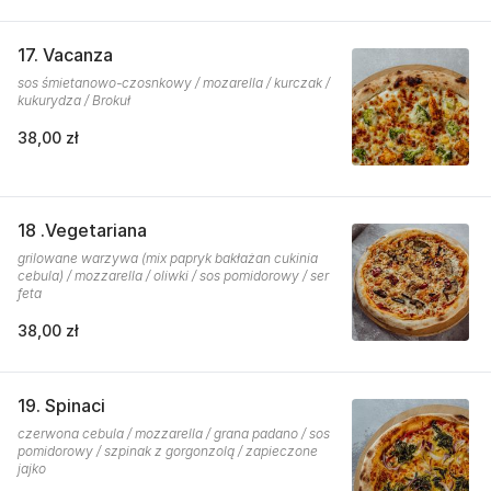
17. Vacanza
sos śmietanowo-czosnkowy / mozarella / kurczak /
kukurydza / Brokuł
38,00 zł
18 .Vegetariana
grilowane warzywa (mix papryk bakłażan cukinia
cebula) / mozzarella / oliwki / sos pomidorowy / ser
feta
38,00 zł
19. Spinaci
czerwona cebula / mozzarella / grana padano / sos
pomidorowy / szpinak z gorgonzolą / zapieczone
jajko