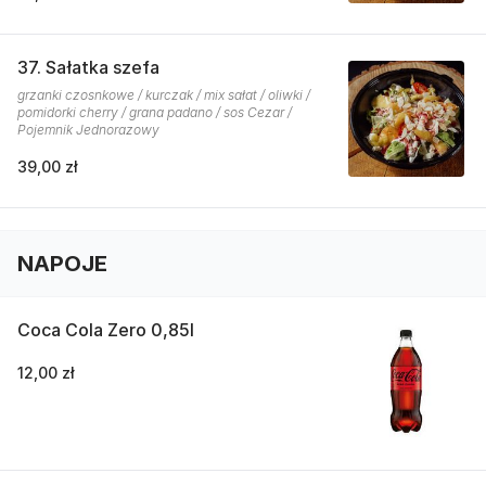
37. Sałatka szefa
grzanki czosnkowe / kurczak / mix sałat / oliwki /
pomidorki cherry / grana padano / sos Cezar /
Pojemnik Jednorazowy
39,00 zł
NAPOJE
Coca Cola Zero 0,85l
12,00 zł