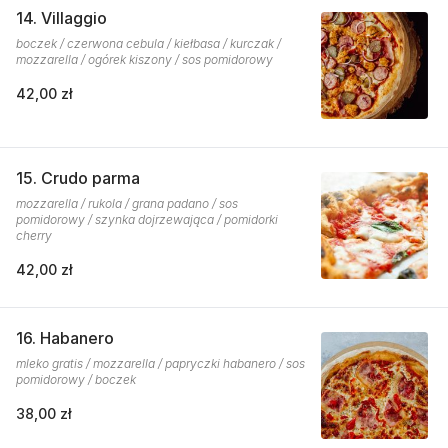
14. Villaggio
boczek / czerwona cebula / kiełbasa / kurczak /
mozzarella / ogórek kiszony / sos pomidorowy
42,00 zł
15. Crudo parma
mozzarella / rukola / grana padano / sos
pomidorowy / szynka dojrzewająca / pomidorki
cherry
42,00 zł
16. Habanero
mleko gratis / mozzarella / papryczki habanero / sos
pomidorowy / boczek
38,00 zł