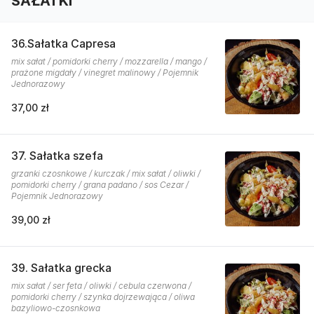
SAŁATKI
36.Sałatka Capresa
mix sałat / pomidorki cherry / mozzarella / mango /
prażone migdały / vinegret malinowy / Pojemnik
Jednorazowy
37,00 zł
37. Sałatka szefa
grzanki czosnkowe / kurczak / mix sałat / oliwki /
pomidorki cherry / grana padano / sos Cezar /
Pojemnik Jednorazowy
39,00 zł
39. Sałatka grecka
mix sałat / ser feta / oliwki / cebula czerwona /
pomidorki cherry / szynka dojrzewająca / oliwa
bazyliowo-czosnkowa