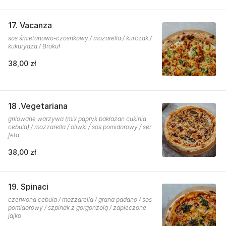
17. Vacanza
sos śmietanowo-czosnkowy / mozarella / kurczak /
kukurydza / Brokuł
38,00 zł
18 .Vegetariana
grilowane warzywa (mix papryk bakłażan cukinia
cebula) / mozzarella / oliwki / sos pomidorowy / ser
feta
38,00 zł
19. Spinaci
czerwona cebula / mozzarella / grana padano / sos
pomidorowy / szpinak z gorgonzolą / zapieczone
jajko