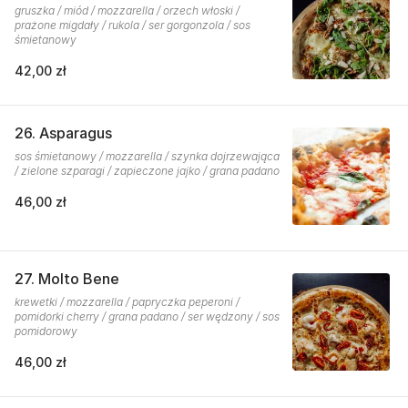
gruszka / miód / mozzarella / orzech włoski /
prażone migdały / rukola / ser gorgonzola / sos
śmietanowy
42,00 zł
26. Asparagus
sos śmietanowy / mozzarella / szynka dojrzewająca
/ zielone szparagi / zapieczone jajko / grana padano
46,00 zł
27. Molto Bene
krewetki / mozzarella / papryczka peperoni /
pomidorki cherry / grana padano / ser wędzony / sos
pomidorowy
46,00 zł