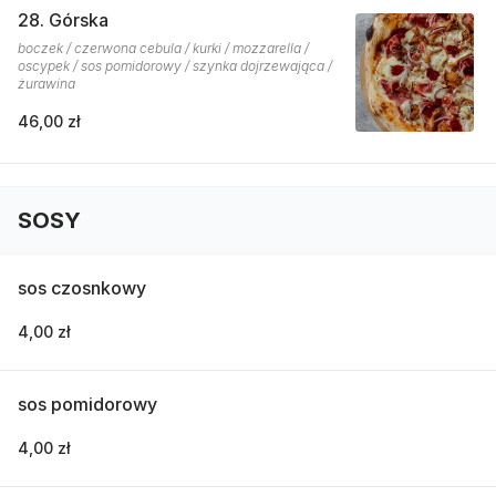
28. Górska
boczek / czerwona cebula / kurki / mozzarella /
oscypek / sos pomidorowy / szynka dojrzewająca /
żurawina
46,00 zł
SOSY
sos czosnkowy
4,00 zł
sos pomidorowy
4,00 zł