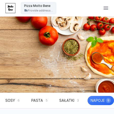
Pizza Molto Bene - Pizza Molto Bene
Pizza Molto Bene
Provide address...
SOSY
PASTA
SAŁATKI
NAPOJE
6
5
3
9