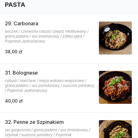
PASTA
29. Carbonara
boczek / czerwona cebula / pieprz młotkowany /
grana padano / sos śmietanowy / żółtko jajka /
Pojemnik Jednorazowy
38,00 zł
31. Bolognese
cebula / marchew / mięso wołowo-wieprzowe /
grana padano / sos pomidorowy / suszone pomidory
/ Pojemnik Jednorazowy
40,00 zł
32. Penne ze Szpinakiem
ser gorgonzola / grana padano / sos śmietanowy /
szpinak / suszone pomidory / Pojemnik