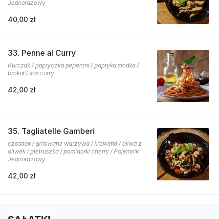
Jednorazowy
40,00 zł
33. Penne al Curry
Kurczak / papryczka peperoni / papryka słodka /
brokuł / sos curry
42,00 zł
35. Tagliatelle Gamberi
czosnek / grilowane warzywa / krewetki / oliwa z
oliwek / pietruszka / pomidorki cherry / Pojemnik
Jednorazowy
42,00 zł