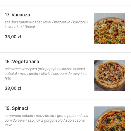
17. Vacanza
sos śmietanowo-czosnkowy / mozarella / kurczak /
kukurydza / Brokuł
38,00 zł
18 .Vegetariana
grilowane warzywa (mix papryk bakłażan cukinia
cebula) / mozzarella / oliwki / sos pomidorowy / ser
feta
38,00 zł
19. Spinaci
czerwona cebula / mozzarella / grana padano / sos
pomidorowy / szpinak z gorgonzolą / zapieczone
jajko