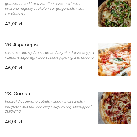
gruszka / miód / mozzarella / orzech włoski /
prażone migdały / rukola / ser gorgonzola / sos
śmietanowy
42,00 zł
26. Asparagus
sos śmietanowy / mozzarella / szynka dojrzewająca
/ zielone szparagi / zapieczone jajko / grana padano
46,00 zł
28. Górska
boczek / czerwona cebula / kurki / mozzarella /
oscypek / sos pomidorowy / szynka dojrzewająca /
żurawina
46,00 zł