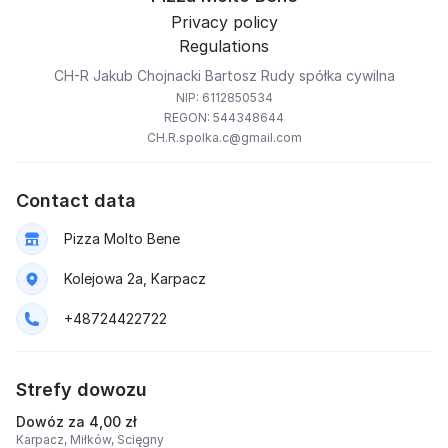
Privacy policy
Regulations
CH-R Jakub Chojnacki Bartosz Rudy spółka cywilna
NIP: 6112850534
REGON: 544348644
CH.R.spolka.c@gmail.com
Contact data
Pizza Molto Bene
Kolejowa 2a, Karpacz
+48724422722
Strefy dowozu
Dowóz za 4,00 zł
Karpacz,
Miłków,
Scięgny