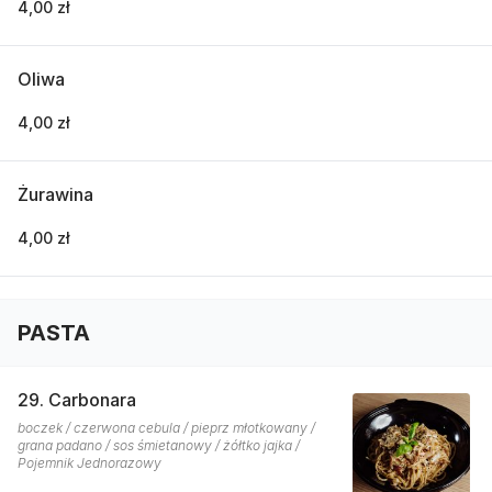
4,00 zł
Oliwa
4,00 zł
Żurawina
4,00 zł
PASTA
29. Carbonara
boczek / czerwona cebula / pieprz młotkowany /
grana padano / sos śmietanowy / żółtko jajka /
Pojemnik Jednorazowy