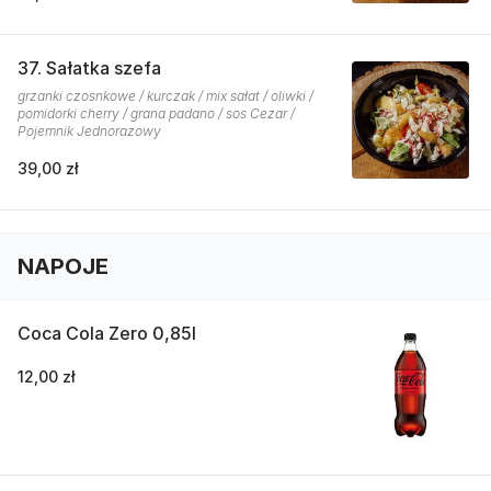
37. Sałatka szefa
grzanki czosnkowe / kurczak / mix sałat / oliwki /
pomidorki cherry / grana padano / sos Cezar /
Pojemnik Jednorazowy
39,00 zł
NAPOJE
Coca Cola Zero 0,85l
12,00 zł