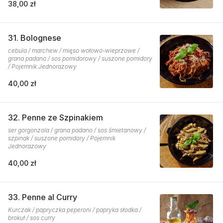
38,00 zł
31. Bolognese
cebula / marchew / mięso wołowo-wieprzowe /
grana padano / sos pomidorowy / suszone pomidory
/ Pojemnik Jednorazowy
40,00 zł
32. Penne ze Szpinakiem
ser gorgonzola / grana padano / sos śmietanowy /
szpinak / suszone pomidory / Pojemnik
Jednorazowy
40,00 zł
33. Penne al Curry
Kurczak / papryczka peperoni / papryka słodka /
brokuł / sos curry