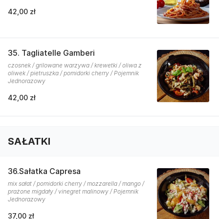
42,00 zł
35. Tagliatelle Gamberi
czosnek / grilowane warzywa / krewetki / oliwa z
oliwek / pietruszka / pomidorki cherry / Pojemnik
Jednorazowy
42,00 zł
SAŁATKI
36.Sałatka Capresa
mix sałat / pomidorki cherry / mozzarella / mango /
prażone migdały / vinegret malinowy / Pojemnik
Jednorazowy
37,00 zł