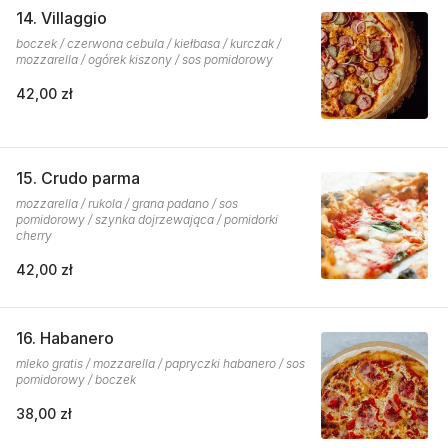
14. Villaggio
boczek / czerwona cebula / kiełbasa / kurczak /
mozzarella / ogórek kiszony / sos pomidorowy
42,00 zł
15. Crudo parma
mozzarella / rukola / grana padano / sos
pomidorowy / szynka dojrzewająca / pomidorki
cherry
42,00 zł
16. Habanero
mleko gratis / mozzarella / papryczki habanero / sos
pomidorowy / boczek
38,00 zł