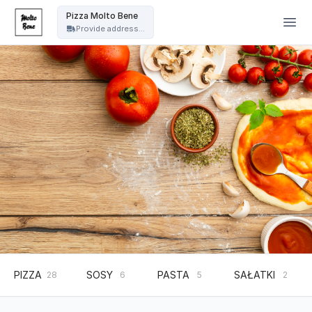
Pizza Molto Bene - Pizza Molto Bene
Pizza Molto Bene
Provide address...
PIZZA
SOSY
PASTA
SAŁATKI
28
6
5
2