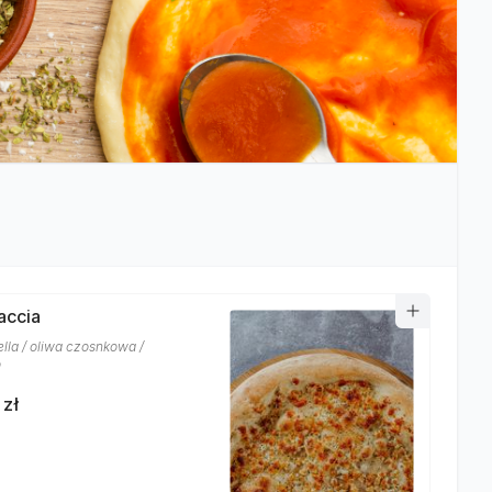
accia
lla / oliwa czosnkowa /
o
 zł