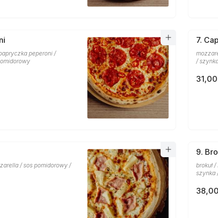
ni
7. Cap
papryczka peperoni /
mozzare
 pomidorowy
/ szynk
31,00
9. Bro
zarella / sos pomidorowy /
brokuł 
szynka 
38,00