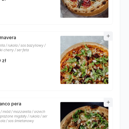
imavera
la / rukola / sos bazyliowy /
i cherry / ser feta
 zł
ianco pera
/ miód / mozzarella / orzech
 prażone migdały / rukola / ser
ola / sos śmietanowy