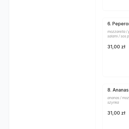
6. Pepero
mozzarella / 
salami / sos
31,00 zł
8. Ananas
ananas / moz
szynka
31,00 zł