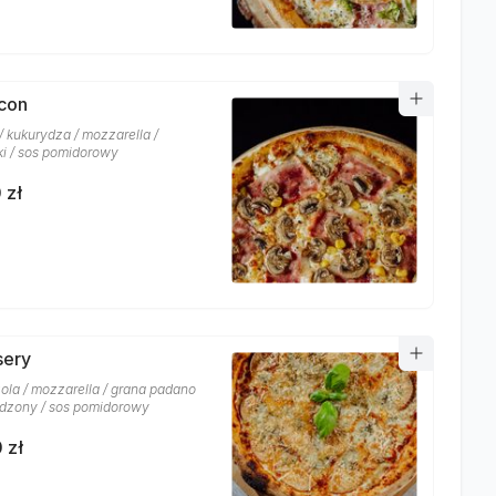
acon
/ kukurydza / mozzarella /
ki / sos pomidorowy
 zł
sery
ola / mozzarella / grana padano
ędzony / sos pomidorowy
 zł