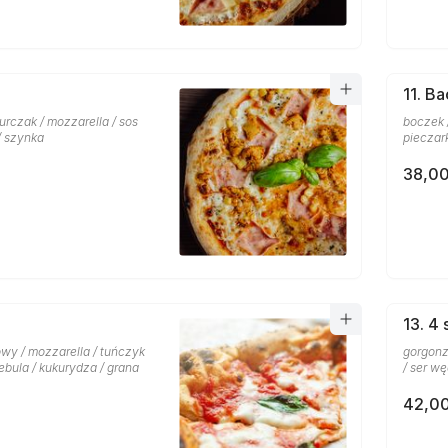
11. B
urczak / mozzarella / sos
boczek 
/ szynka
pieczar
38,00
13. 4 
wy / mozzarella / tuńczyk
gorgonz
ebula / kukurydza / grana
/ ser w
42,00