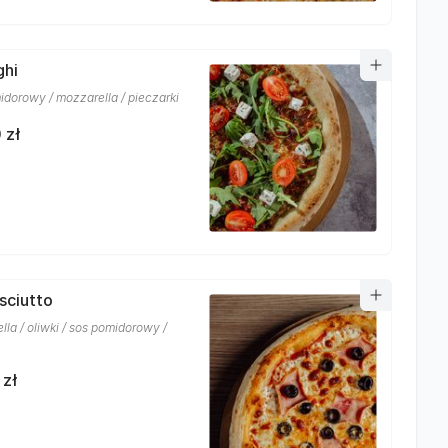
ghi
idorowy / mozzarella / pieczarki
 zł
osciutto
la / oliwki / sos pomidorowy /
 zł