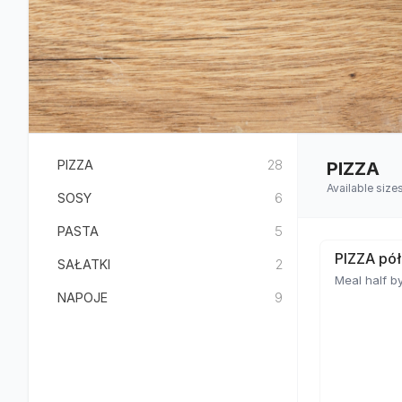
PIZZA
28
PIZZA
Available siz
SOSY
6
PASTA
5
PIZZA pół
SAŁATKI
2
Meal half by
NAPOJE
9