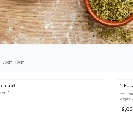
es: 30cm, 40cm.
 na pół
1. Foc
 half
mozzare
oregan
19,00