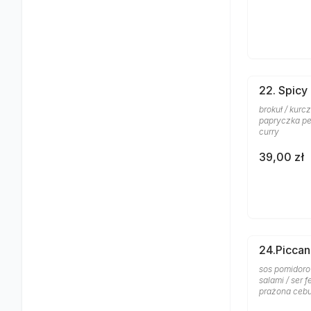
22. Spicy
brokuł / kurc
papryczka pep
curry
39,00 zł
24.Piccan
sos pomidoro
salami / ser 
prażona cebu