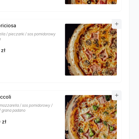
riciosa
lla / pieczarki / sos pomidorowy
a
 zł
ccoli
/ mozzarella / sos pomidorowy /
/ grana padano
 zł