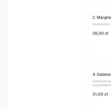
2. Marghe
mozzarella /
26,00 zł
4. Salame
czerwona cebu
sos pomidor
31,00 zł