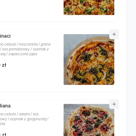
inaci
a cebula / mozzarella / grana
/ sos pomidorowy / szpinak z
olą / zapieczone jajko
 zł
aliana
a cebula / salami / sos
owy / szpinak z gorgonzolą /
lla
 zł