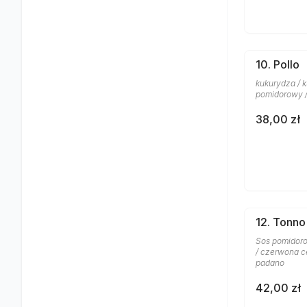
10. Pollo
kukurydza / k
pomidorowy 
38,00 zł
12. Tonno
Sos pomidoro
/ czerwona c
padano
42,00 zł