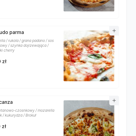
rudo parma
la / rukola / grana padano / sos
owy / szynka dojrzewająca /
ki cherry
 zł
acanza
etanowo-czosnkowy / mozarella
k / kukurydza / Brokuł
 zł