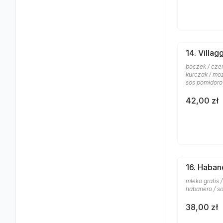
14. Villag
boczek / czer
kurczak / moz
sos pomidor
42,00 zł
16. Haban
mleko gratis 
habanero / s
38,00 zł