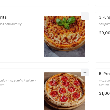
rita
3.Fun
 sos pomidorowy
sos pom
29,00
5. Pr
la / mozzarella / salami /
mozzarel
owy
szynka
31,00