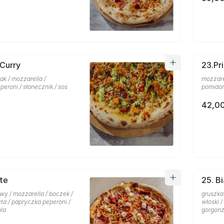
 Curry
23.Pr
zak / mozzarella /
mozzarel
eroni / słonecznik / sos
pomidork
42,00
te
25. B
wy / mozzarella / boczek /
gruszka 
feta / papryczka peperoni /
włoski /
la
gorgonz