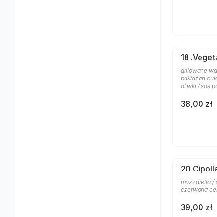
18 .Veget
grilowane wa
bakłażan cuki
oliwki / sos 
38,00 zł
20 Cipoll
mozzarella / 
czerwona ce
39,00 zł