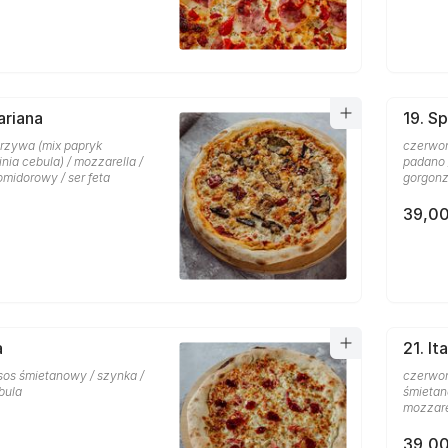
ariana
19. Sp
rzywa (mix papryk
czerwon
nia cebula) / mozzarella /
padano 
pomidorowy / ser feta
gorgonz
39,00
a
21. It
sos śmietanowy / szynka /
czerwon
bula
śmietan
mozzare
39,00