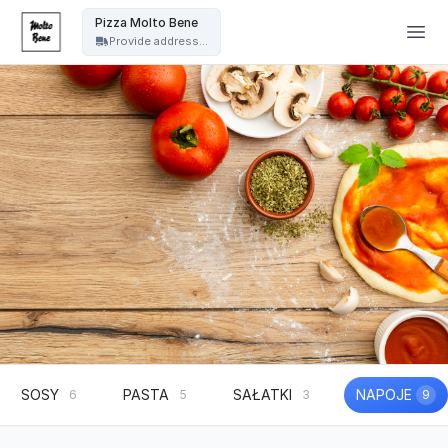
Pizza Molto Bene - Pizza Molto Bene
Pizza Molto Bene
Provide address...
SOSY
PASTA
SAŁATKI
NAPOJE
6
5
3
9