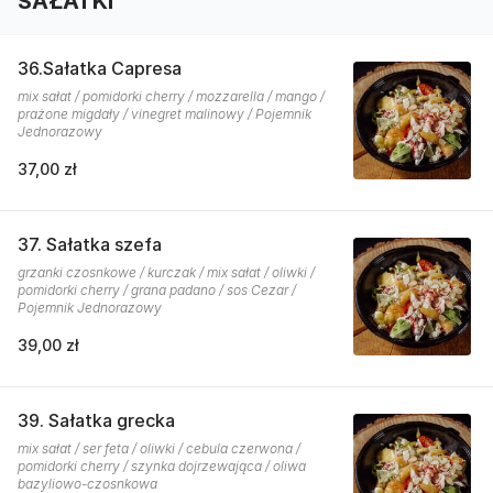
SAŁATKI
36.Sałatka Capresa
mix sałat / pomidorki cherry / mozzarella / mango /
prażone migdały / vinegret malinowy / Pojemnik
Jednorazowy
37,00 zł
37. Sałatka szefa
grzanki czosnkowe / kurczak / mix sałat / oliwki /
pomidorki cherry / grana padano / sos Cezar /
Pojemnik Jednorazowy
39,00 zł
39. Sałatka grecka
mix sałat / ser feta / oliwki / cebula czerwona /
pomidorki cherry / szynka dojrzewająca / oliwa
bazyliowo-czosnkowa