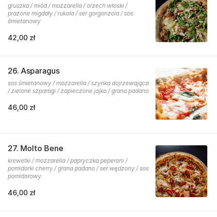
gruszka / miód / mozzarella / orzech włoski /
prażone migdały / rukola / ser gorgonzola / sos
śmietanowy
42,00 zł
26. Asparagus
sos śmietanowy / mozzarella / szynka dojrzewająca
/ zielone szparagi / zapieczone jajko / grana padano
46,00 zł
27. Molto Bene
krewetki / mozzarella / papryczka peperoni /
pomidorki cherry / grana padano / ser wędzony / sos
pomidorowy
46,00 zł