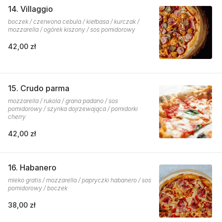
14. Villaggio
boczek / czerwona cebula / kiełbasa / kurczak /
mozzarella / ogórek kiszony / sos pomidorowy
42,00 zł
15. Crudo parma
mozzarella / rukola / grana padano / sos
pomidorowy / szynka dojrzewająca / pomidorki
cherry
42,00 zł
16. Habanero
mleko gratis / mozzarella / papryczki habanero / sos
pomidorowy / boczek
38,00 zł