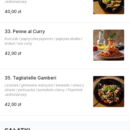
Jednorazowy
40,00 zł
33. Penne al Curry
Kurczak / papryczka peperoni / papryka słodka /
brokuł / sos curry
42,00 zł
35. Tagliatelle Gamberi
czosnek / grilowane warzywa / krewetki / oliwa z
oliwek / pietruszka / pomidorki cherry / Pojemnik
Jednorazowy
42,00 zł