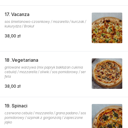
17. Vacanza
sos śmietanowo-czosnkowy / mozarella / kurczak /
kukurydza / Brokuł
38,00 zł
18 .Vegetariana
grilowane warzywa (mix papryk bakłażan cukinia
cebula) / mozzarella / oliwki / sos pomidorowy / ser
feta
38,00 zł
19. Spinaci
czerwona cebula / mozzarella / grana padano / sos
pomidorowy / szpinak z gorgonzolą / zapieczone
jajko