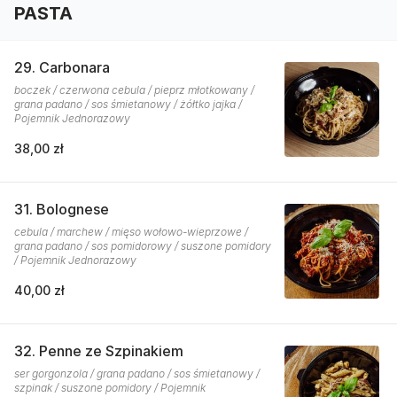
PASTA
29. Carbonara
boczek / czerwona cebula / pieprz młotkowany /
grana padano / sos śmietanowy / żółtko jajka /
Pojemnik Jednorazowy
38,00 zł
31. Bolognese
cebula / marchew / mięso wołowo-wieprzowe /
grana padano / sos pomidorowy / suszone pomidory
/ Pojemnik Jednorazowy
40,00 zł
32. Penne ze Szpinakiem
ser gorgonzola / grana padano / sos śmietanowy /
szpinak / suszone pomidory / Pojemnik