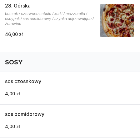
28. Górska
boczek / czerwona cebula / kurki / mozzarella /
oscypek / sos pomidorowy / szynka dojrzewająca /
żurawina
46,00 zł
SOSY
sos czosnkowy
4,00 zł
sos pomidorowy
4,00 zł