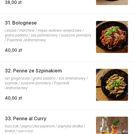
38,00 zł
31. Bolognese
cebula / marchew / mięso wołowo-wieprzowe /
grana padano / sos pomidorowy / suszone pomidory
/ Pojemnik Jednorazowy
40,00 zł
32. Penne ze Szpinakiem
ser gorgonzola / grana padano / sos śmietanowy /
szpinak / suszone pomidory / Pojemnik
Jednorazowy
40,00 zł
33. Penne al Curry
Kurczak / papryczka peperoni / papryka słodka /
brokuł / sos curry