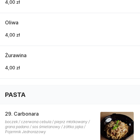
4,00 zł
Oliwa
4,00 zł
Żurawina
4,00 zł
PASTA
29. Carbonara
boczek / czerwona cebula / pieprz młotkowany /
grana padano / sos śmietanowy / żółtko jajka /
Pojemnik Jednorazowy