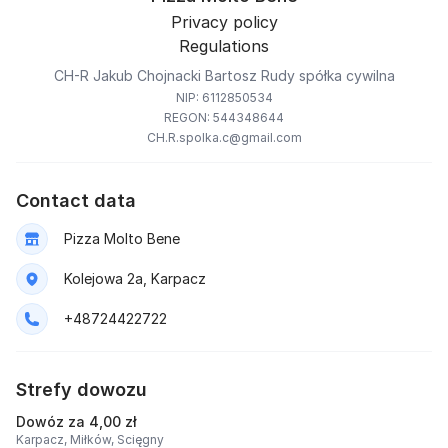
Privacy policy
Regulations
CH-R Jakub Chojnacki Bartosz Rudy spółka cywilna
NIP: 6112850534
REGON: 544348644
CH.R.spolka.c@gmail.com
Contact data
Pizza Molto Bene
Kolejowa 2a, Karpacz
+48724422722
Strefy dowozu
Dowóz za 4,00 zł
Karpacz,
Miłków,
Scięgny