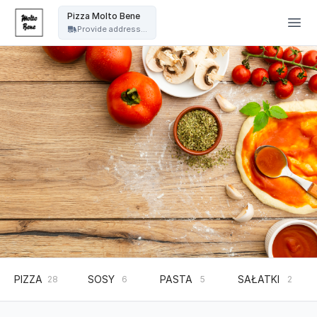
Pizza Molto Bene - Pizza Molto Bene
Pizza Molto Bene
Provide address...
PIZZA
SOSY
PASTA
SAŁATKI
28
6
5
2