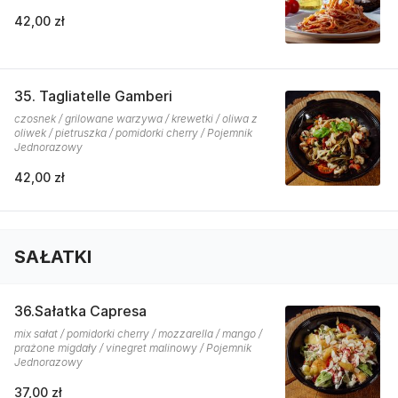
42,00 zł
35. Tagliatelle Gamberi
czosnek / grilowane warzywa / krewetki / oliwa z
oliwek / pietruszka / pomidorki cherry / Pojemnik
Jednorazowy
42,00 zł
SAŁATKI
36.Sałatka Capresa
mix sałat / pomidorki cherry / mozzarella / mango /
prażone migdały / vinegret malinowy / Pojemnik
Jednorazowy
37,00 zł