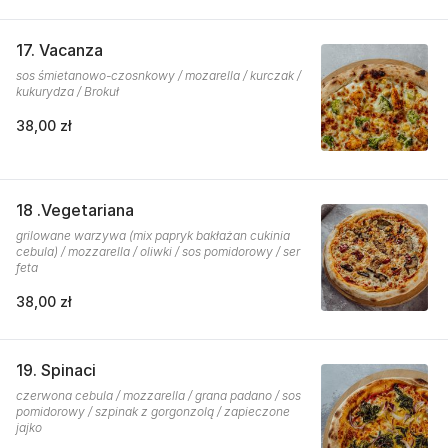
17. Vacanza
sos śmietanowo-czosnkowy / mozarella / kurczak /
kukurydza / Brokuł
38,00 zł
18 .Vegetariana
grilowane warzywa (mix papryk bakłażan cukinia
cebula) / mozzarella / oliwki / sos pomidorowy / ser
feta
38,00 zł
19. Spinaci
czerwona cebula / mozzarella / grana padano / sos
pomidorowy / szpinak z gorgonzolą / zapieczone
jajko