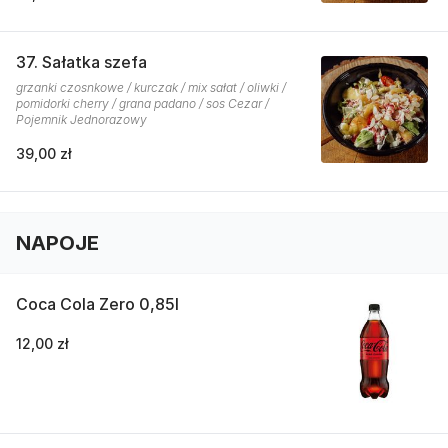
37. Sałatka szefa
grzanki czosnkowe / kurczak / mix sałat / oliwki /
pomidorki cherry / grana padano / sos Cezar /
Pojemnik Jednorazowy
39,00 zł
NAPOJE
Coca Cola Zero 0,85l
12,00 zł