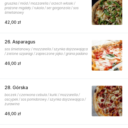
gruszka / miód / mozzarella / orzech włoski /
prażone migdały / rukola / ser gorgonzola / sos
śmietanowy
42,00 zł
26. Asparagus
sos śmietanowy / mozzarella / szynka dojrzewająca
/ zielone szparagi / zapieczone jajko / grana padano
46,00 zł
28. Górska
boczek / czerwona cebula / kurki / mozzarella /
oscypek / sos pomidorowy / szynka dojrzewająca /
żurawina
46,00 zł