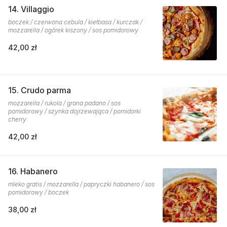
14. Villaggio
boczek / czerwona cebula / kiełbasa / kurczak /
mozzarella / ogórek kiszony / sos pomidorowy
42,00 zł
15. Crudo parma
mozzarella / rukola / grana padano / sos
pomidorowy / szynka dojrzewająca / pomidorki
cherry
42,00 zł
16. Habanero
mleko gratis / mozzarella / papryczki habanero / sos
pomidorowy / boczek
38,00 zł