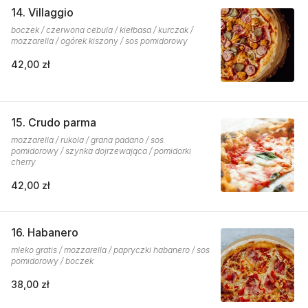
14. Villaggio
boczek / czerwona cebula / kiełbasa / kurczak /
mozzarella / ogórek kiszony / sos pomidorowy
42,00 zł
15. Crudo parma
mozzarella / rukola / grana padano / sos
pomidorowy / szynka dojrzewająca / pomidorki
cherry
42,00 zł
16. Habanero
mleko gratis / mozzarella / papryczki habanero / sos
pomidorowy / boczek
38,00 zł