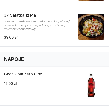
37. Sałatka szefa
grzanki czosnkowe / kurczak / mix sałat / oliwki /
pomidorki cherry / grana padano / sos Cezar /
Pojemnik Jednorazowy
39,00 zł
NAPOJE
Coca Cola Zero 0,85l
12,00 zł