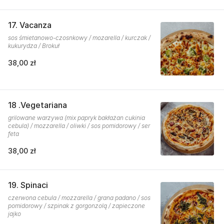
17. Vacanza
sos śmietanowo-czosnkowy / mozarella / kurczak /
kukurydza / Brokuł
38,00 zł
18 .Vegetariana
grilowane warzywa (mix papryk bakłażan cukinia
cebula) / mozzarella / oliwki / sos pomidorowy / ser
feta
38,00 zł
19. Spinaci
czerwona cebula / mozzarella / grana padano / sos
pomidorowy / szpinak z gorgonzolą / zapieczone
jajko