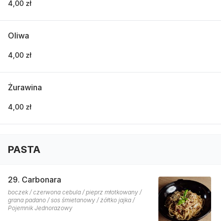
4,00 zł
Oliwa
4,00 zł
Żurawina
4,00 zł
PASTA
29. Carbonara
boczek / czerwona cebula / pieprz młotkowany /
grana padano / sos śmietanowy / żółtko jajka /
Pojemnik Jednorazowy