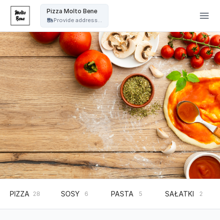
Pizza Molto Bene - Pizza Molto Bene
Pizza Molto Bene
Provide address...
PIZZA
SOSY
PASTA
SAŁATKI
28
6
5
2