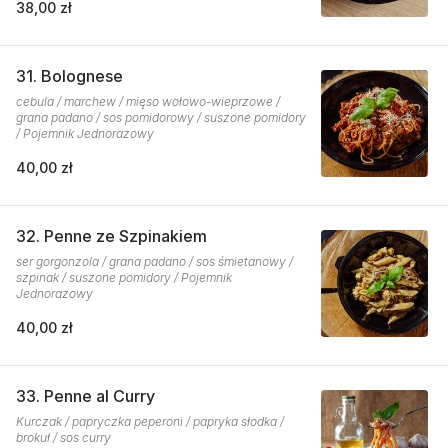
38,00 zł
31. Bolognese
cebula / marchew / mięso wołowo-wieprzowe /
grana padano / sos pomidorowy / suszone pomidory
/ Pojemnik Jednorazowy
40,00 zł
32. Penne ze Szpinakiem
ser gorgonzola / grana padano / sos śmietanowy /
szpinak / suszone pomidory / Pojemnik
Jednorazowy
40,00 zł
33. Penne al Curry
Kurczak / papryczka peperoni / papryka słodka /
brokuł / sos curry