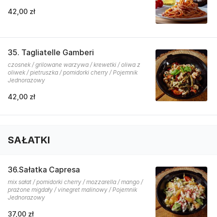
42,00 zł
35. Tagliatelle Gamberi
czosnek / grilowane warzywa / krewetki / oliwa z
oliwek / pietruszka / pomidorki cherry / Pojemnik
Jednorazowy
42,00 zł
SAŁATKI
36.Sałatka Capresa
mix sałat / pomidorki cherry / mozzarella / mango /
prażone migdały / vinegret malinowy / Pojemnik
Jednorazowy
37,00 zł