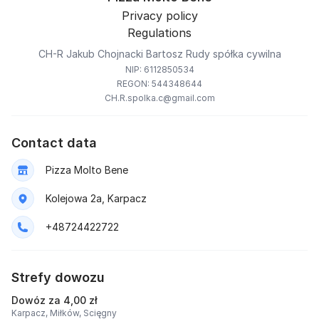
Privacy policy
Regulations
CH-R Jakub Chojnacki Bartosz Rudy spółka cywilna
NIP: 6112850534
REGON: 544348644
CH.R.spolka.c@gmail.com
Contact data
Pizza Molto Bene
Kolejowa 2a, Karpacz
+48724422722
Strefy dowozu
Dowóz za 4,00 zł
Karpacz,
Miłków,
Scięgny